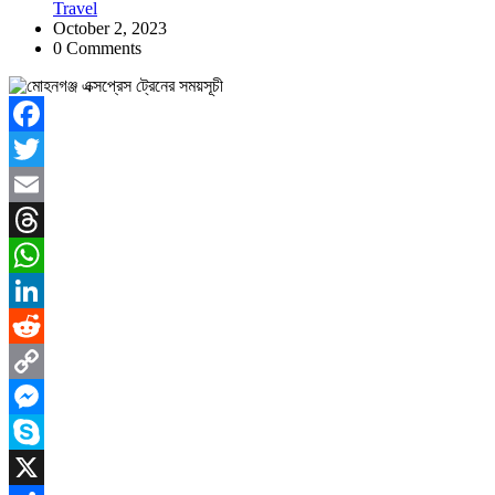
Travel
October 2, 2023
0 Comments
Facebook
Twitter
Email
Threads
WhatsApp
LinkedIn
Reddit
Copy
Link
Messenger
Skype