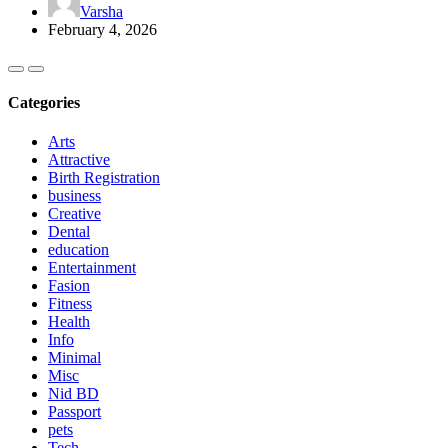
Varsha
February 4, 2026
Categories
Arts
Attractive
Birth Registration
business
Creative
Dental
education
Entertainment
Fasion
Fitness
Health
Info
Minimal
Misc
Nid BD
Passport
pets
Tech