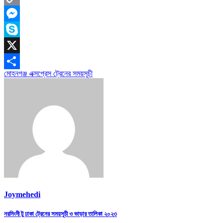
Copy
Link
Messenger
Skype
X
মোহনগঞ্জ এক্সপ্রেস ট্রেনের সময়সূচী
Share
Joymehedi
Post
নরসিংদী টু ঢাকা ট্রেনের সময়সূচী ও ভাড়ার তালিকা ২০২৩